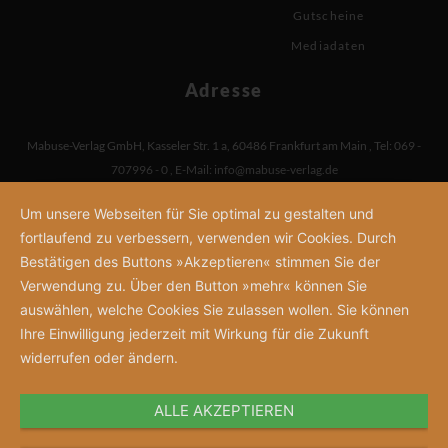
Gutscheine
Mediadaten
Adresse
Mabuse-Verlag GmbH
,
Kasseler Str. 1 a
,
60486 Frankfurt am Main
,
Tel: 069 -
707996 - 0
,
E-Mail:
info@mabuse-verlag.de
Um unsere Webseiten für Sie optimal zu gestalten und
fortlaufend zu verbessern, verwenden wir Cookies. Durch
Bestätigen des Buttons »Akzeptieren« stimmen Sie der
Verwendung zu. Über den Button »mehr« können Sie
auswählen, welche Cookies Sie zulassen wollen. Sie können
Ihre Einwilligung jederzeit mit Wirkung für die Zukunft
widerrufen oder ändern.
ALLE AKZEPTIEREN