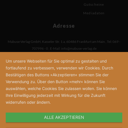
Gutscheine
Mediadaten
Adresse
Mabuse-Verlag GmbH
,
Kasseler Str. 1 a
,
60486 Frankfurt am Main
,
Tel: 069 -
707996 - 0
,
E-Mail:
info@mabuse-verlag.de
Um unsere Webseiten für Sie optimal zu gestalten und
fortlaufend zu verbessern, verwenden wir Cookies. Durch
Bestätigen des Buttons »Akzeptieren« stimmen Sie der
Verwendung zu. Über den Button »mehr« können Sie
auswählen, welche Cookies Sie zulassen wollen. Sie können
Ihre Einwilligung jederzeit mit Wirkung für die Zukunft
widerrufen oder ändern.
ALLE AKZEPTIEREN