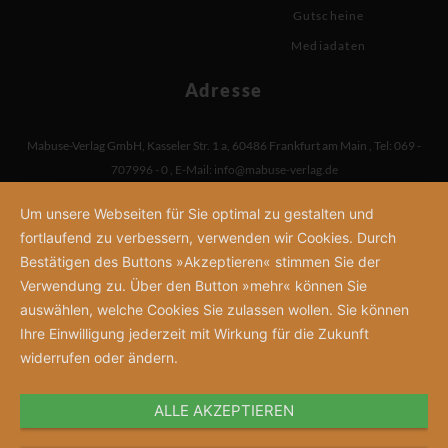
Gutscheine
Mediadaten
Adresse
Mabuse-Verlag GmbH
,
Kasseler Str. 1 a
,
60486 Frankfurt am Main
,
Tel: 069 -
707996 - 0
,
E-Mail:
info@mabuse-verlag.de
Um unsere Webseiten für Sie optimal zu gestalten und
fortlaufend zu verbessern, verwenden wir Cookies. Durch
Bestätigen des Buttons »Akzeptieren« stimmen Sie der
Verwendung zu. Über den Button »mehr« können Sie
auswählen, welche Cookies Sie zulassen wollen. Sie können
Ihre Einwilligung jederzeit mit Wirkung für die Zukunft
widerrufen oder ändern.
ALLE AKZEPTIEREN