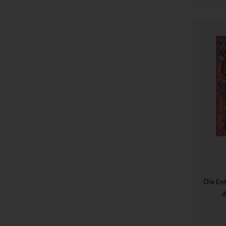
Die En
d