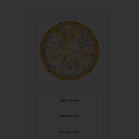
Anschauen
Warenkorb
Merkzettel