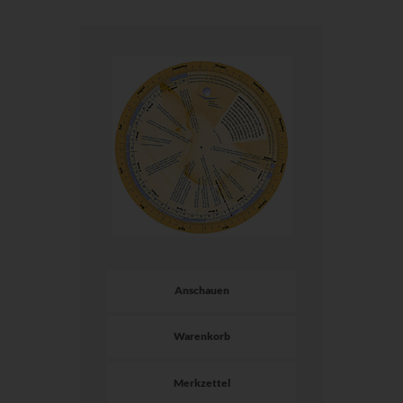
Anschauen
Warenkorb
Merkzettel