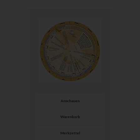
Anschauen
Warenkorb
Merkzettel