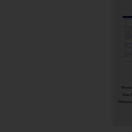
Wele
Das 
Weleda