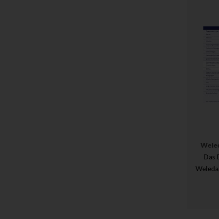
Wele
Das 
Weleda