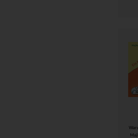
Waru
Maj