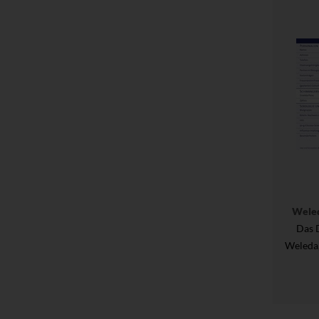
Wele
Das 
Weleda