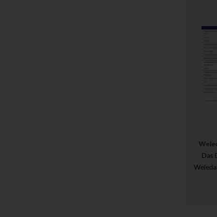
Wele
Das 
Weleda