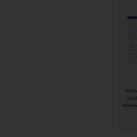
Wele
Das 
Weleda