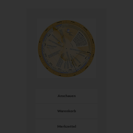
Anschauen
Warenkorb
Merkzettel