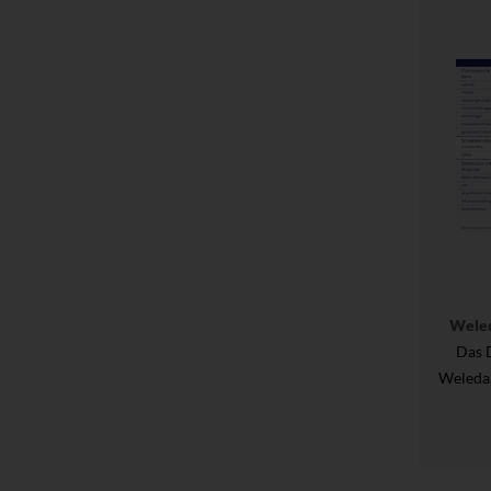
Wele
Das 
Weleda