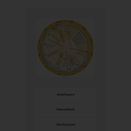
Anschauen
Warenkorb
Merkzettel