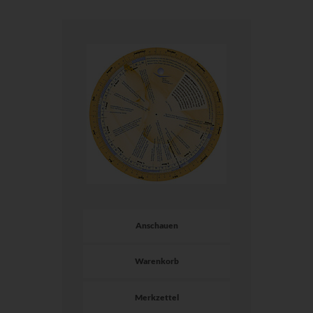
Anschauen
Warenkorb
Merkzettel