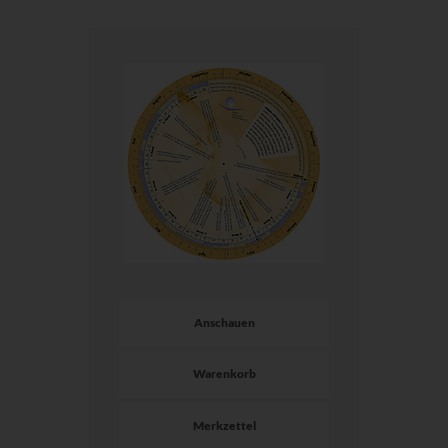
Anschauen
Warenkorb
Merkzettel