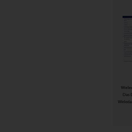
Wele
Das 
Weleda