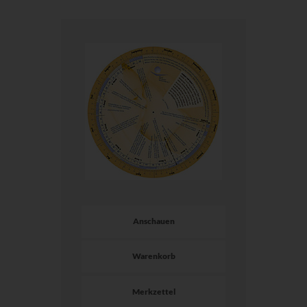
Anschauen
Warenkorb
Merkzettel