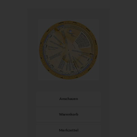
Anschauen
Warenkorb
Merkzettel