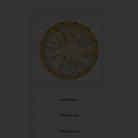
Anschauen
Warenkorb
Merkzettel