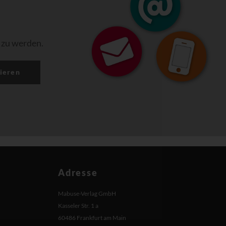
 zu werden.
ieren
Adresse
Mabuse-Verlag GmbH
Kasseler Str. 1 a
60486 Frankfurt am Main