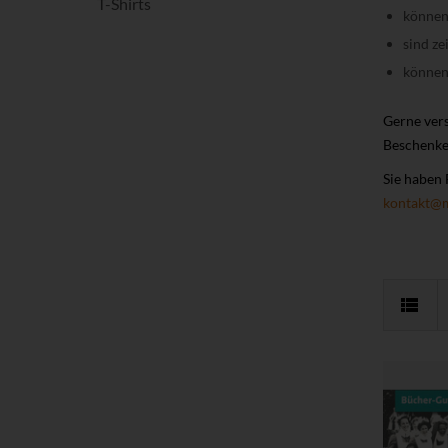
T-Shirts
können 
sind ze
können
Gerne vers
Beschenken
Sie haben 
kontakt@