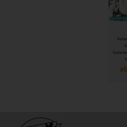
Guts
S
Gutsche
f
ab