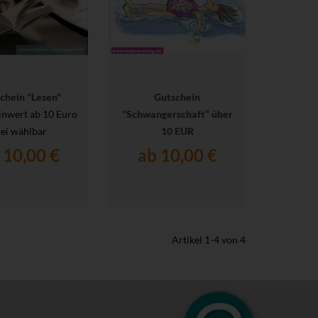
chein "Lesen"
Gutschein
inwert ab 10 Euro
"Schwangerschaft“ über
rei wählbar
10 EUR
 10,00 €
ab 10,00 €
Artikel
1
-
4
von
4