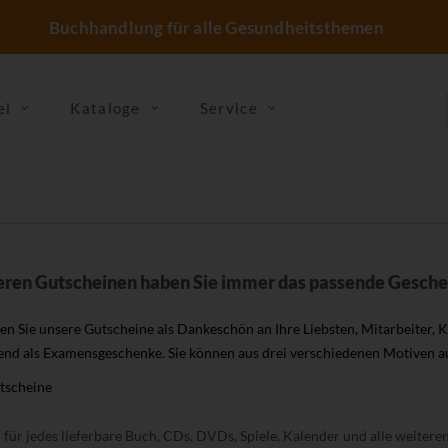
Buchhandlung für alle Gesundheitsthemen
el
Kataloge
Service
eren Gutscheinen haben Sie immer das passende Gesch
n Sie unsere Gutscheine als Dankeschön an Ihre Liebsten, Mitarbeiter, 
end als Examensgeschenke. Sie können aus drei verschiedenen Motiven 
tscheine
für jedes lieferbare Buch, CDs, DVDs, Spiele, Kalender und alle weiter