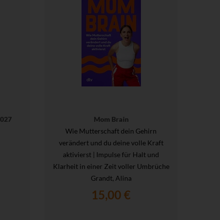
2027
Mom Brain
Wie Mutterschaft dein Gehirn
77 Im
verändert und du deine volle Kraft
aktivierst | Impulse für Halt und
Klarheit in einer Zeit voller Umbrüche
Grandt, Alina
15,00 €