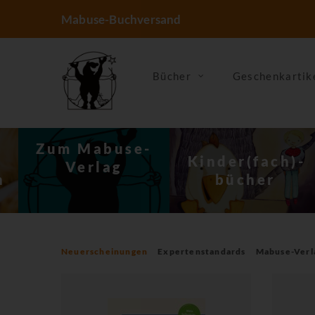
Mabuse-Buchversand
Bücher
Geschenkartik
-
Kinder(fach)­
Ernährung &
bücher
Kochen
Neuerscheinungen
Expertenstandards
Mabuse-Verl