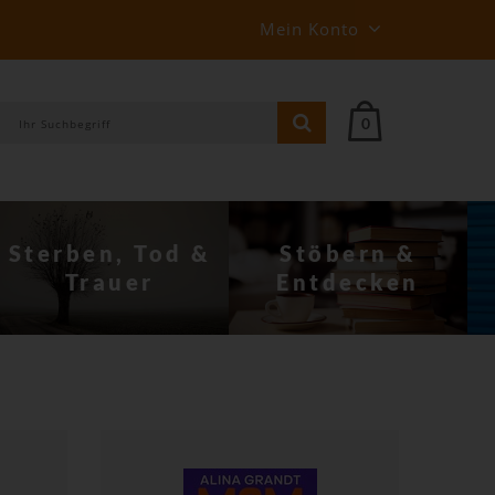
Mein Konto
0
Stöbern &
Behin­derung
Entdecken