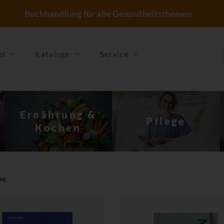
Buchhandlung für alle Gesundheitsthemen
el
Kataloge
Service
Sterben, Tod &
Pflege
Trauer
ag