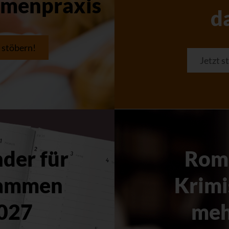
menpraxis
d
t stöbern!
Jetzt s
der für
Rom
ammen
Krimi
027
meh