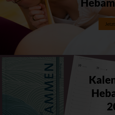
Hebam
Jetz
Kalen
Heb
2