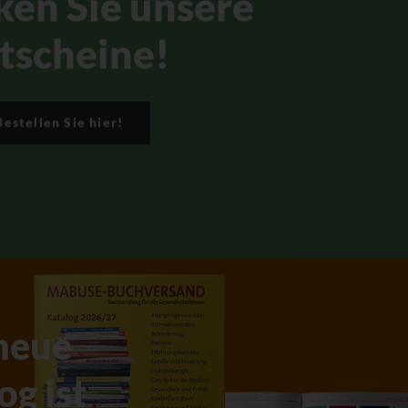
ken Sie unsere
tscheine!
Bestellen Sie hier!
neue
og ist