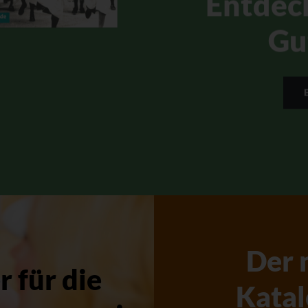
Entdec
Gu
Der 
 für die
Katal