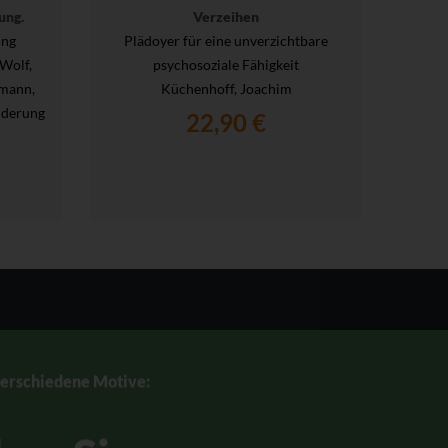
ung.
Verzeihen
ung
Plädoyer für eine unverzichtbare
 Wolf,
psychosoziale Fähigkeit
rmann,
Küchenhoff, Joachim
H
rderung
Salama
22,90 €
verschiedene Motive: