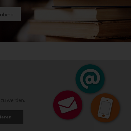
töbern
 zu werden.
ieren