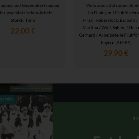
ragung und Gegenübertragung
Vertrauen. Zutrauen. Bind
der psychiatrischen Arbeit
Im Dialog mit Frühförder
Storck, Timo
Hrsg.
: Haberstock, Barbara /
Martina / Wolf, Sabine / Her
22,00 €
Gerhard / Arbeitsstelle Frühfö
Bayern (AFFBY)
29,90 €
4 