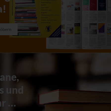
a!
töbern
ane,
s und
r …