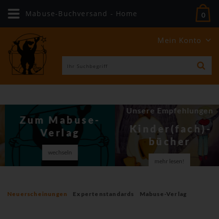
Mabuse-Buchversand - Home
0
Mein Konto
Unsere Empfehlungen
Zum Mabuse-
Kinder(fach)­
Verlag
bücher
wechseln
mehr lesen!
Neuerscheinungen
Expertenstandards
Mabuse-Verlag