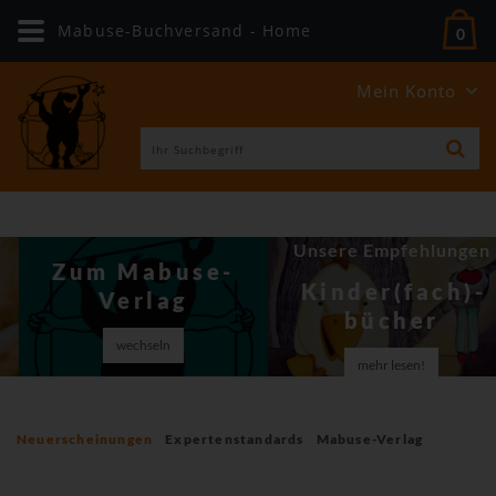
Mabuse-Buchversand - Home
0
Mein Konto
Unsere Empfehlungen
Zum Mabuse-
Kinder(fach)­
Verlag
bücher
wechseln
mehr lesen!
Neuerscheinungen
Expertenstandards
Mabuse-Verlag