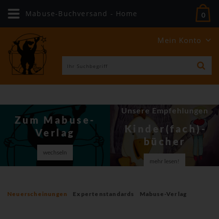
Mabuse-Buchversand - Home
0
Mein Konto
Unsere Empfehlungen
Zum Mabuse-
Kinder(fach)­
Verlag
bücher
wechseln
mehr lesen!
Neuerscheinungen
Expertenstandards
Mabuse-Verlag