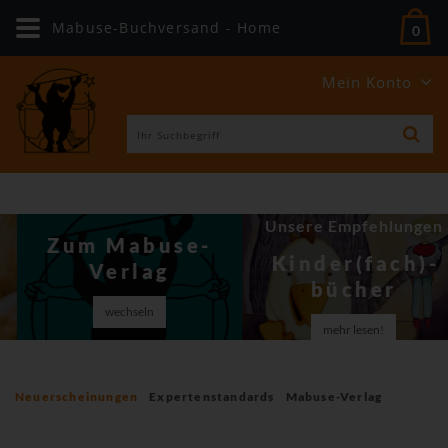
Mabuse-Buchversand - Home
0
Mein Konto
Unsere Empfehlungen
Zum Mabuse-
Kinder(fach)­
Verlag
bücher
wechseln
mehr lesen!
Neuerscheinungen
Expertenstandards
Mabuse-Verlag