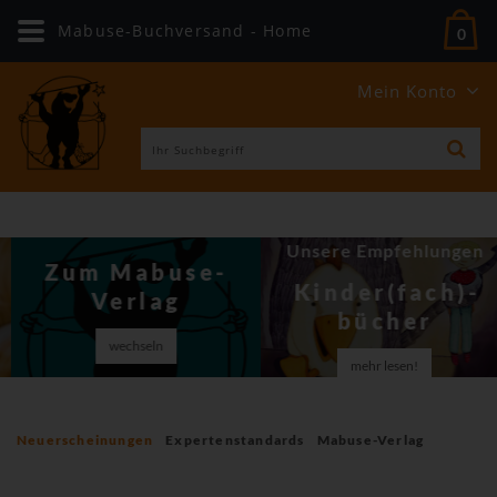
Mabuse-Buchversand - Home
0
Mein Konto
Unsere Empfehlungen
Zum Mabuse-
Kinder(fach)­
Verlag
bücher
wechseln
mehr lesen!
Neuerscheinungen
Expertenstandards
Mabuse-Verlag