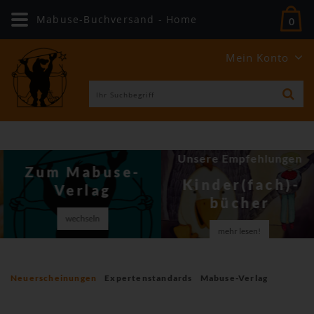
Mabuse-Buchversand - Home
0
Mein Konto
Unsere Empfehlungen
Zum Mabuse-
Kinder(fach)­
Verlag
bücher
wechseln
mehr lesen!
Neuerscheinungen
Expertenstandards
Mabuse-Verlag