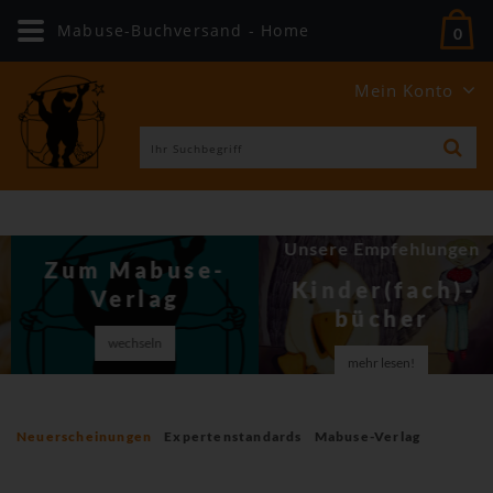
Mabuse-Buchversand - Home
0
Mein Konto
Unsere Empfehlungen
Zum Mabuse-
Kinder(fach)­
Verlag
bücher
wechseln
mehr lesen!
Neuerscheinungen
Expertenstandards
Mabuse-Verlag