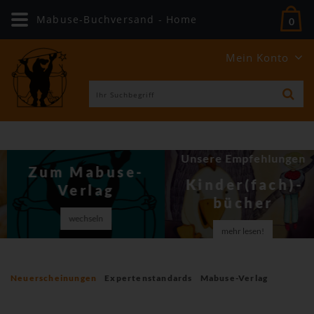
Mabuse-Buchversand - Home
0
Mein Konto
Unsere Empfehlungen
Zum Mabuse-
Kinder(fach)­
Verlag
bücher
wechseln
mehr lesen!
Neuerscheinungen
Expertenstandards
Mabuse-Verlag