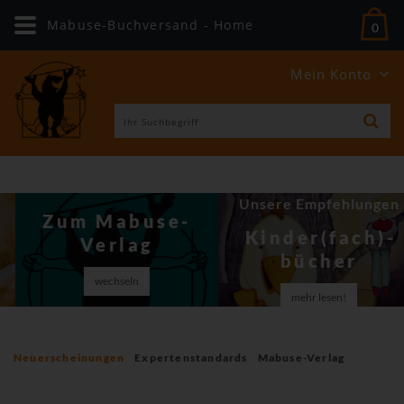
Mabuse-Buchversand - Home
0
Mein Konto
Unsere Empfehlungen
Zum Mabuse-
Kinder(fach)­
Verlag
bücher
wechseln
mehr lesen!
Neuerscheinungen
Expertenstandards
Mabuse-Verlag