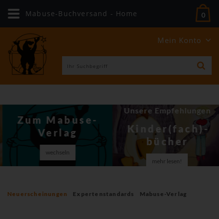
Mabuse-Buchversand - Home
0
Mein Konto
Unsere Empfehlungen
Zum Mabuse-
Kinder(fach)­
Verlag
bücher
wechseln
mehr lesen!
Neuerscheinungen
Expertenstandards
Mabuse-Verlag