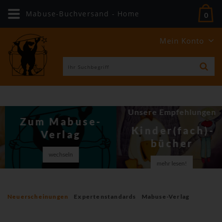
Mabuse-Buchversand - Home
0
Mein Konto
Unsere Empfehlungen
Zum Mabuse-
Kinder(fach)­
Verlag
bücher
wechseln
mehr lesen!
Neuerscheinungen
Expertenstandards
Mabuse-Verlag