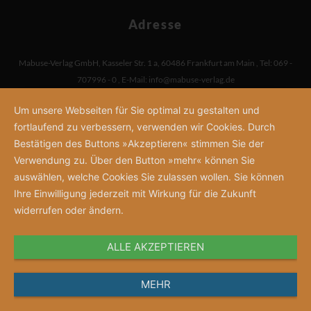
Adresse
Mabuse-Verlag GmbH
,
Kasseler Str. 1 a
,
60486 Frankfurt am Main
,
Tel: 069 -
707996 - 0
,
E-Mail:
info@mabuse-verlag.de
Um unsere Webseiten für Sie optimal zu gestalten und
fortlaufend zu verbessern, verwenden wir Cookies. Durch
Bestätigen des Buttons »Akzeptieren« stimmen Sie der
Verwendung zu. Über den Button »mehr« können Sie
auswählen, welche Cookies Sie zulassen wollen. Sie können
Ihre Einwilligung jederzeit mit Wirkung für die Zukunft
widerrufen oder ändern.
ALLE AKZEPTIEREN
MEHR