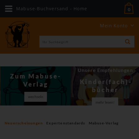
Mabuse-Buchversand - Home
0
Mein Konto
Unsere Empfehlungen
Zum Mabuse-
Kinder(fach)­
Verlag
bücher
wechseln
mehr lesen!
Neuerscheinungen
Expertenstandards
Mabuse-Verlag