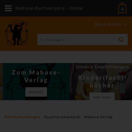
Mabuse-Buchversand - Home
0
Mein Konto
Unsere Empfehlungen
Zum Mabuse-
Kinder(fach)­
Verlag
bücher
wechseln
mehr lesen!
Neuerscheinungen
Expertenstandards
Mabuse-Verlag