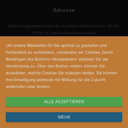
Adresse
Mabuse-Verlag GmbH
,
Kasseler Str. 1 a
,
60486 Frankfurt am Main
,
Tel: 069 -
707996 - 0
,
E-Mail:
info@mabuse-verlag.de
Um unsere Webseiten für Sie optimal zu gestalten und
fortlaufend zu verbessern, verwenden wir Cookies. Durch
Bestätigen des Buttons »Akzeptieren« stimmen Sie der
Verwendung zu. Über den Button »mehr« können Sie
auswählen, welche Cookies Sie zulassen wollen. Sie können
Ihre Einwilligung jederzeit mit Wirkung für die Zukunft
widerrufen oder ändern.
ALLE AKZEPTIEREN
MEHR