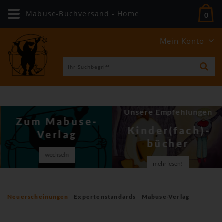
Mabuse-Buchversand - Home
0
Mein Konto
Unsere Empfehlungen
Zum Mabuse-
Kinder(fach)­
Verlag
bücher
wechseln
mehr lesen!
Neuerscheinungen
Expertenstandards
Mabuse-Verlag