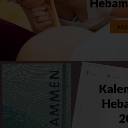
Hebam
Jetz
Kalen
Heb
2