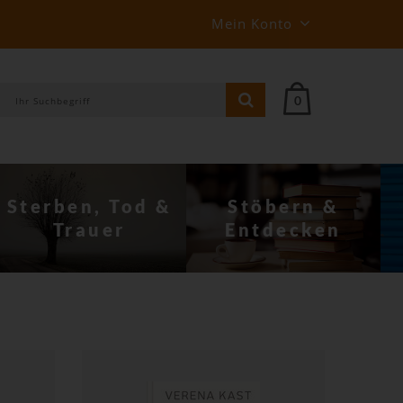
Mein Konto
0
Stöbern &
Behin­derung
Entdecken