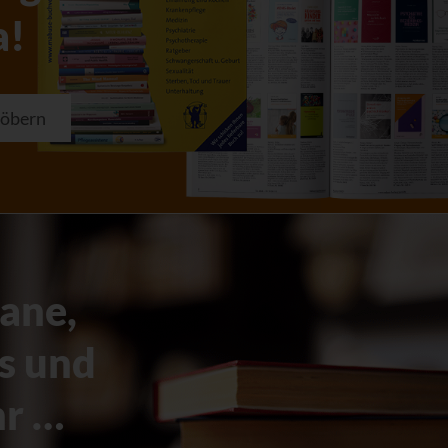
a!
töbern
ane,
s und
r …