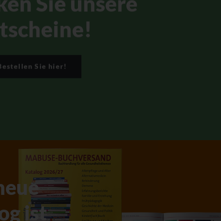
ken Sie unsere
tscheine!
Bestellen Sie hier!
neue
og ist