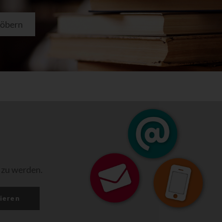
töbern
 zu werden.
ieren