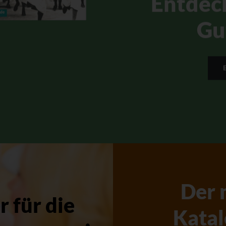
Entdec
Gu
Der 
 für die
Katal