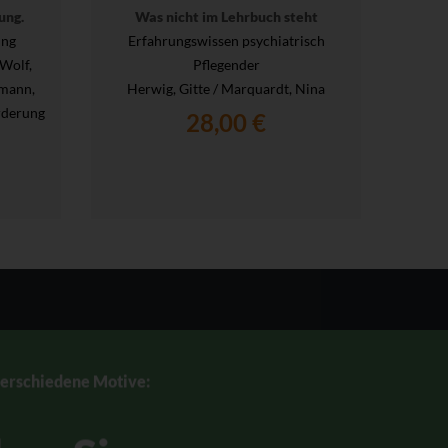
ung.
Was nicht im Lehrbuch steht
ung
Erfahrungswissen psychiatrisch
 Wolf,
Pflegender
rmann,
Herwig, Gitte / Marquardt, Nina
H
rderung
Salama
28,00 €
verschiedene Motive: