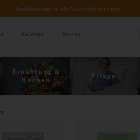
Buchhandlung für alle Gesundheitsthemen
el
Kataloge
Service
Sterben, Tod &
Pflege
Trauer
ag