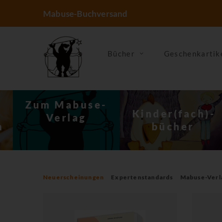
Mabuse-Buchversand
Bücher
Geschenkartik
-
Kinder(fach)­
Ernährung &
bücher
Kochen
Neuerscheinungen
Expertenstandards
Mabuse-Verl