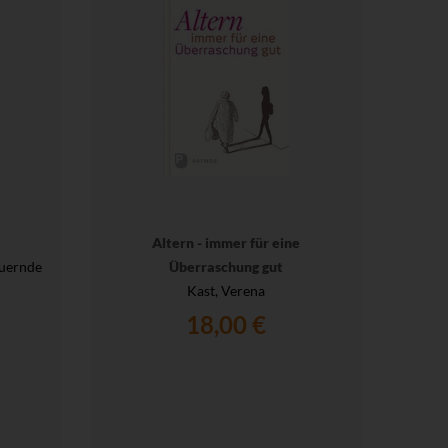
Altern - immer für eine
9 Mon
auernde
Überraschung gut
W
Kast, Verena
Schwa
Babys 
18,00 €
Weltb