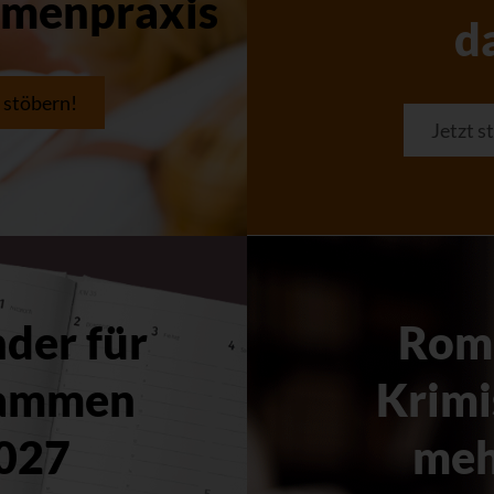
menpraxis
d
t stöbern!
Jetzt s
der für
Rom
ammen
Krimi
027
meh