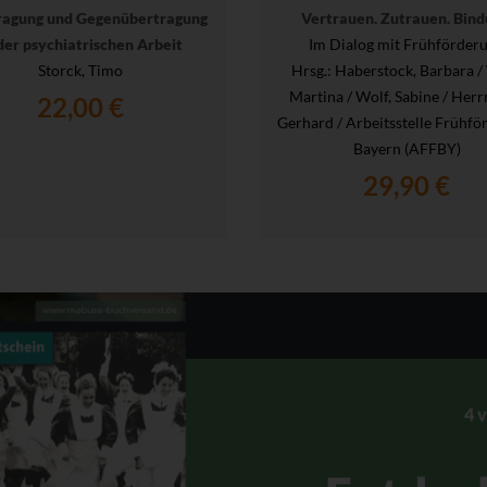
ragung und Gegenübertragung
Vertrauen. Zutrauen. Bind
der psychiatrischen Arbeit
Im Dialog mit Frühförder
Storck, Timo
Hrsg.
: Haberstock, Barbara /
Martina / Wolf, Sabine / Her
22,00 €
Gerhard / Arbeitsstelle Frühfö
Bayern (AFFBY)
29,90 €
4 