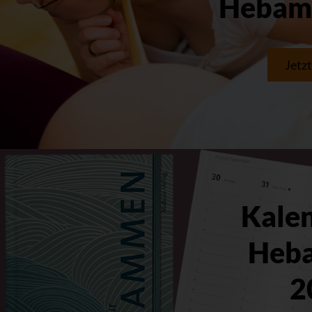
Hebam
Jetz
Kalen
Heb
2