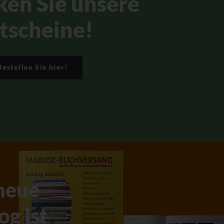
ken Sie unsere
tscheine!
Bestellen Sie hier!
neue
og ist