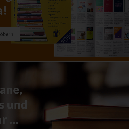
a!
töbern
ane,
s und
r …