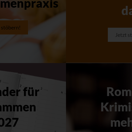
menpraxis
d
t stöbern!
Jetzt s
der für
Rom
ammen
Krimi
027
meh