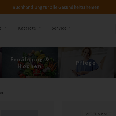
Buchhandlung für alle Gesundheitsthemen
el
Kataloge
Service
Sterben, Tod &
Pflege
Trauer
ag