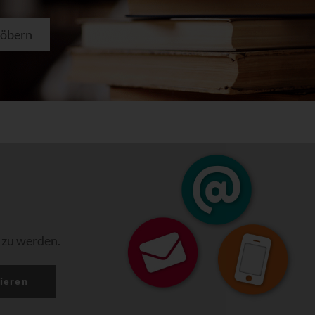
töbern
 zu werden.
ieren