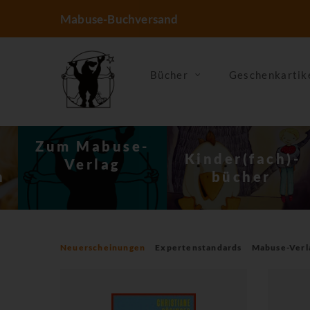
Mabuse-Buchversand
Bücher
Geschenkartik
-
Kinder(fach)­
Ernährung &
bücher
Kochen
Neuerscheinungen
Expertenstandards
Mabuse-Verl