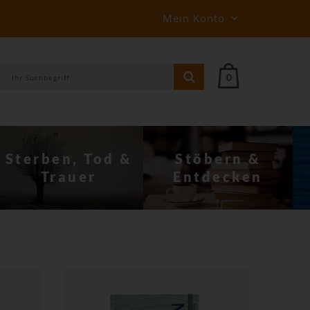
Mein Konto
0
Stöbern &
Behin­derung
Entdecken