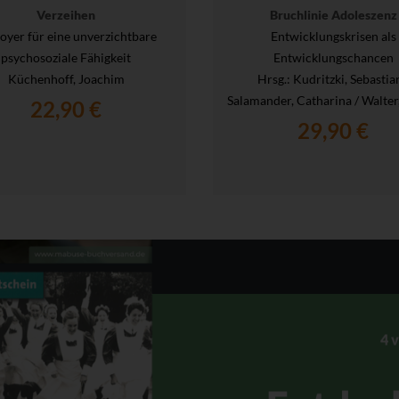
Verzeihen
Bruchlinie Adoleszenz
oyer für eine unverzichtbare
Entwicklungskrisen als
psychosoziale Fähigkeit
Entwicklungschancen
Küchenhoff, Joachim
Hrsg.
: Kudritzki, Sebastian
Salamander, Catharina / Walter
22,90 €
29,90 €
4 