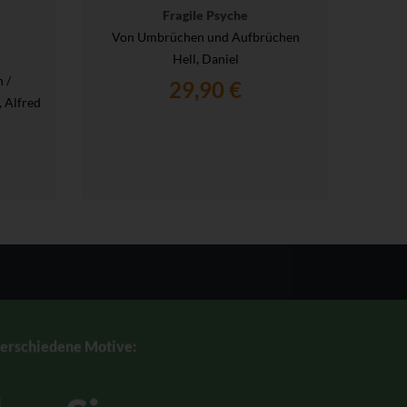
Fragile Psyche
W
Von Umbrüchen und Aufbrüchen
Erf
Hell, Daniel
 /
Her
29,90 €
, Alfred
verschiedene Motive: