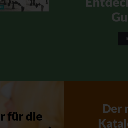
Entdec
Gu
Der 
 für die
Katal