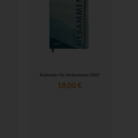
Kalender für Hebammen 2027
Prob
18,00 €
schem
Selbs
Lo