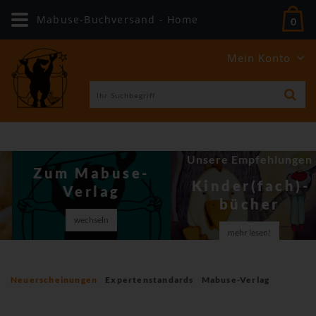
Mabuse-Buchversand - Home
0
Mein Konto
Unsere Empfehlungen
Zum Mabuse-
Kinder(fach)­
Verlag
bücher
wechseln
mehr lesen!
Neuerscheinungen
Expertenstandards
Mabuse-Verlag