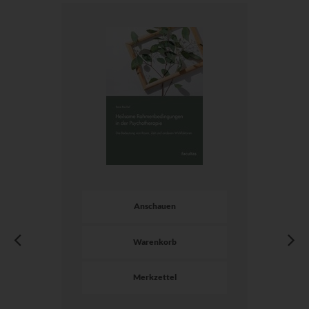
Anschauen
Warenkorb
Merkzettel