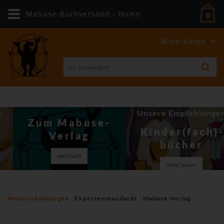
Mabuse-Buchversand - Home
0
Mein Konto
Unsere Empfehlungen
Zum Mabuse-
Kinder(fach)­
Verlag
bücher
wechseln
mehr lesen!
Neuerscheinungen
Expertenstandards
Mabuse-Verlag