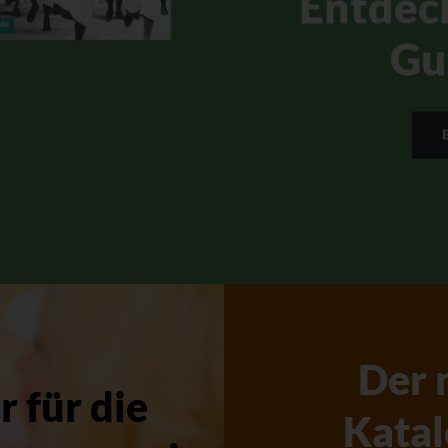
Entdec
Gu
Der 
 für die
Katal