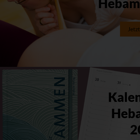
Hebam
Jetz
Kalen
Heb
2