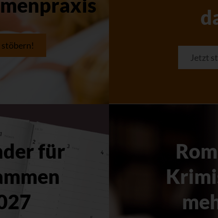
menpraxis
d
t stöbern!
Jetzt s
der für
Rom
ammen
Krimi
027
meh