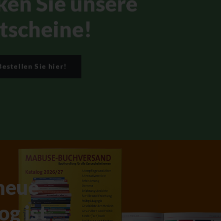
ken Sie unsere
tscheine!
Bestellen Sie hier!
neue
og ist