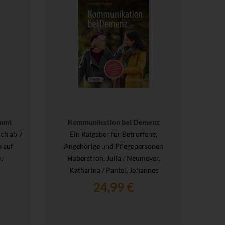
ommt
Kommunikation bei Demenz
ch ab 7
Ein Ratgeber für Betroffene,
Wi
n auf
Angehörige und Pflegepersonen
verä
.
Haberstroh, Julia / Neumeyer,
akt
Katharina / Pantel, Johannes
Klarhe
24,99 €