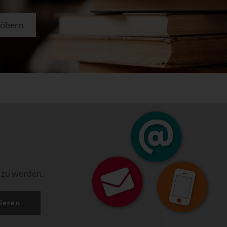
töbern
 zu werden.
ieren