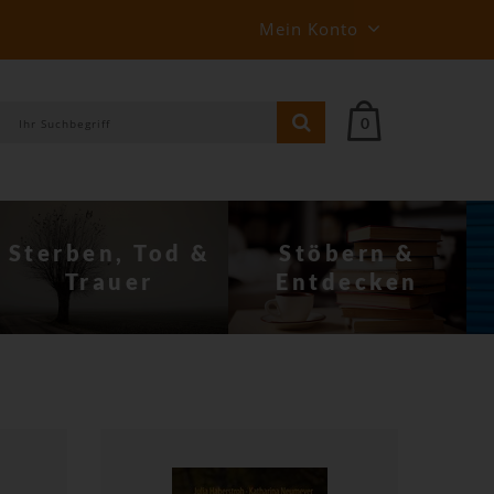
Mein Konto
0
Stöbern &
Behin­derung
Entdecken