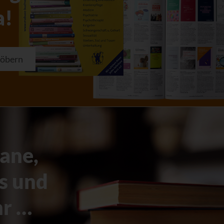
a!
töbern
ane,
s und
r …