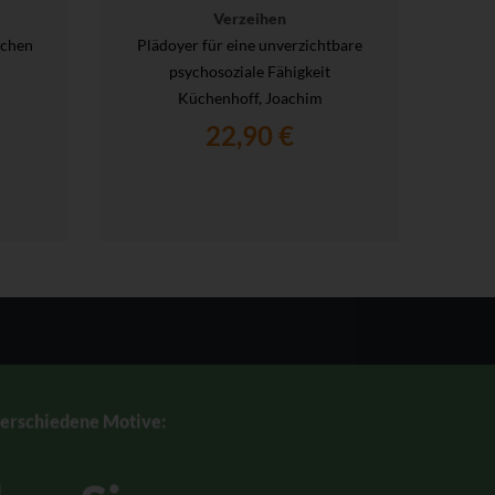
Verzeihen
Ve
chen
Plädoyer für eine unverzichtbare
I
psychosoziale Fähigkeit
Hrsg
Küchenhoff, Joachim
Mart
Gerhar
22,90 €
verschiedene Motive: