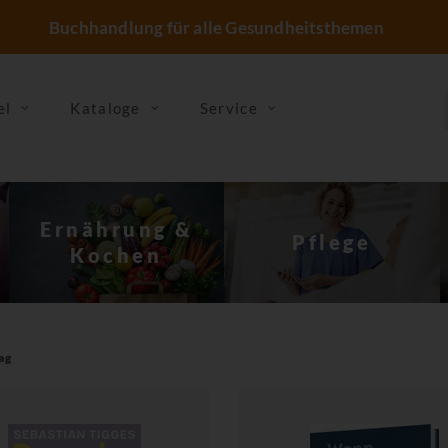
Buchhandlung für alle Gesundheitsthemen
el
Kataloge
Service
Sterben, Tod &
Pflege
Trauer
ag