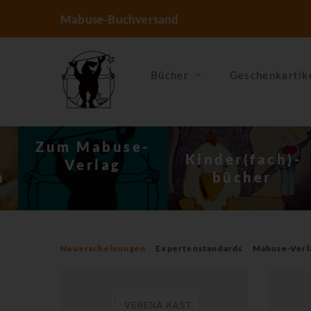
Mabuse-Buchversand
Bücher
Geschenkartik
-
Kinder(fach)­
Ernährung &
bücher
Kochen
Neuerscheinungen
Expertenstandards
Mabuse-Verl