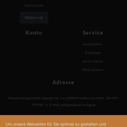
Impressum
Widerruf
Konto
Service
Newsletter
Kataloge
Gutscheine
Mediadaten
Adresse
Mabuse-Verlag GmbH
,
Kasseler Str. 1 a
,
60486 Frankfurt am Main
,
Tel: 069 -
707996 - 0
,
E-Mail:
info@mabuse-verlag.de
Um unsere Webseiten für Sie optimal zu gestalten und