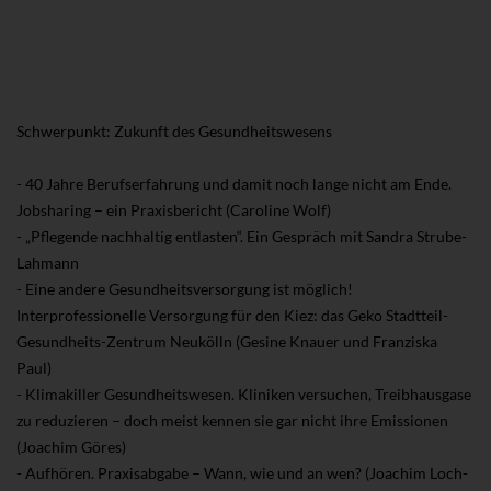
Schwerpunkt: Zukunft des Gesundheitswesens
- 40 Jahre Berufserfahrung und damit noch lange nicht am Ende.
Jobsharing – ein Praxisbericht (Caroline Wolf)
- „Pflegende nachhaltig entlasten“. Ein Gespräch mit Sandra Strube-
Lahmann
- Eine andere Gesundheitsversorgung ist möglich!
Interprofessionelle Versorgung für den Kiez: das Geko Stadtteil-
Gesundheits-Zentrum Neukölln (Gesine Knauer und Franziska
Paul)
- Klimakiller Gesundheitswesen. Kliniken versuchen, Treibhausgase
zu reduzieren – doch meist kennen sie gar nicht ihre Emissionen
(Joachim Göres)
- Aufhören. Praxisabgabe – Wann, wie und an wen? (Joachim Loch-