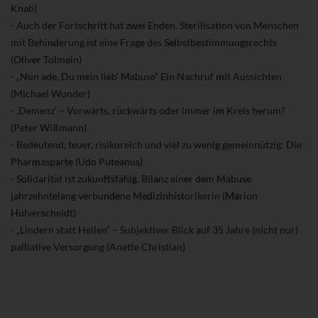
Knab)
- Auch der Fortschritt hat zwei Enden. Sterilisation von Menschen
mit Behinderung ist eine Frage des Selbstbestimmungsrechts
(Oliver Tolmein)
- „Nun ade, Du mein lieb‘ Mabuse“ Ein Nachruf mit Aussichten
(Michael Wunder)
- ‚Demenz‘ – Vorwärts, rückwärts oder immer im Kreis herum?
(Peter Wißmann)
- Bedeutend, teuer, risikoreich und viel zu wenig gemeinnützig: Die
Pharmasparte (Udo Puteanus)
- Solidarität ist zukunftsfähig. Bilanz einer dem Mabuse
jahrzehntelang verbundene Medizinhistorikerin (Marion
Hulverscheidt)
- „Lindern statt Heilen“ – Subjektiver Blick auf 35 Jahre (nicht nur)
palliative Versorgung (Anette Christian)