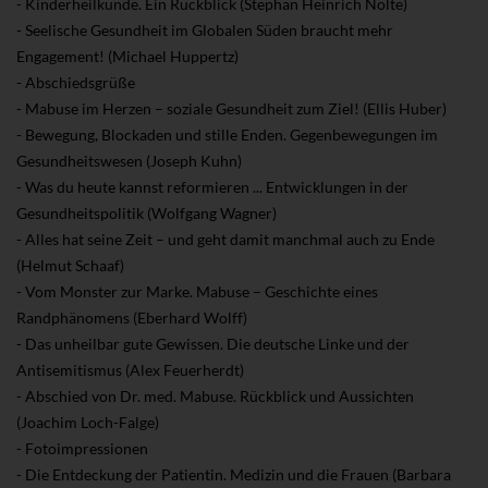
- Kinderheilkunde. Ein Rückblick (Stephan Heinrich Nolte)
- Seelische Gesundheit im Globalen Süden braucht mehr
Engagement! (Michael Huppertz)
- Abschiedsgrüße
- Mabuse im Herzen – soziale Gesundheit zum Ziel! (Ellis Huber)
- Bewegung, Blockaden und stille Enden. Gegenbewegungen im
Gesundheitswesen (Joseph Kuhn)
- Was du heute kannst reformieren ... Entwicklungen in der
Gesundheitspolitik (Wolfgang Wagner)
- Alles hat seine Zeit – und geht damit manchmal auch zu Ende
(Helmut Schaaf)
- Vom Monster zur Marke. Mabuse – Geschichte eines
Randphänomens (Eberhard Wolff)
- Das unheilbar gute Gewissen. Die deutsche Linke und der
Antisemitismus (Alex Feuerherdt)
- Abschied von Dr. med. Mabuse. Rückblick und Aussichten
(Joachim Loch-Falge)
- Fotoimpressionen
- Die Entdeckung der Patientin. Medizin und die Frauen (Barbara