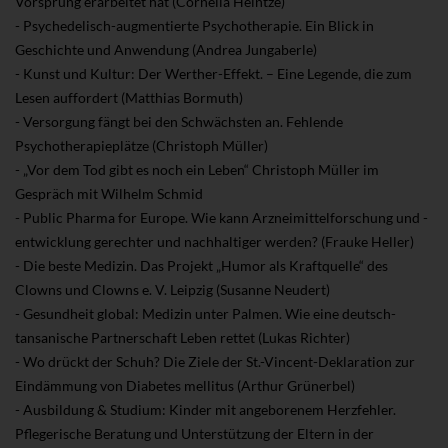
Vorsprung erarbeitet hat (Cornelia Heintze)
- Psychedelisch-augmentierte Psychotherapie. Ein Blick in
Geschichte und Anwendung (Andrea Jungaberle)
- Kunst und Kultur: Der Werther-Effekt. – Eine Legende, die zum
Lesen auffordert (Matthias Bormuth)
- Versorgung fängt bei den Schwächsten an. Fehlende
Psychotherapieplätze (Christoph Müller)
- „Vor dem Tod gibt es noch ein Leben“ Christoph Müller im
Gespräch mit Wilhelm Schmid
- Public Pharma for Europe. Wie kann Arzneimittelforschung und -
entwicklung gerechter und nachhaltiger werden? (Frauke Heller)
- Die beste Medizin. Das Projekt „Humor als Kraftquelle“ des
Clowns und Clowns e. V. Leipzig (Susanne Neudert)
- Gesundheit global: Medizin unter Palmen. Wie eine deutsch-
tansanische Partnerschaft Leben rettet (Lukas Richter)
- Wo drückt der Schuh? Die Ziele der St.-Vincent-Deklaration zur
Eindämmung von Diabetes mellitus (Arthur Grünerbel)
- Ausbildung & Studium: Kinder mit angeborenem Herzfehler.
Pflegerische Beratung und Unterstützung der Eltern in der