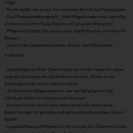
Falge)
- Nichts bleibt, wie es war. Ein anonymer Bericht zur Praxisabgabe
- Das Pflegekompetenzgesetz. – Was Pflegefachpersonen zukünftig
können und dürfen (Katja Boguth und Johannes Wünscher)
- Pflege und Digital: Das passt prima! (Ingolf Rascher und Heinrich
Recken)
- Zukunft des Gesundheitswesens. Bücher zum Weiterlesen
Außerdem:
- Späte Diagnose FASD. Zwei Prozent der Kinder haben ihr Leben
lang mit den Folgen des Alkoholkonsums ihrer Mütter in der
Schwangerschaft zu tun (Joachim Göres)
- „Professionell pflegen kann nur, wer den Beruf gelernt hat.“
Christoph Müller im Gespräch mit Vera Lux
- Deutsch ist fein, doch Latein muss (auch) sein. Alternative
Bezeichnungen für geläufige und seltene Krankheitsbilder (Eckart
Roloff)
- Langzeitpflege und Pflegeberuf. Wo und wie sich Österreich einen