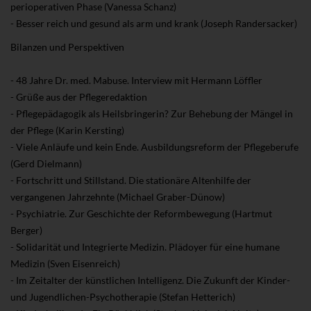
perioperativen Phase (Vanessa Schanz)
- Besser reich und gesund als arm und krank (Joseph Randersacker)
Bilanzen und Perspektiven
- 48 Jahre Dr. med. Mabuse. Interview mit Hermann Löffler
- Grüße aus der Pflegeredaktion
- Pflegepädagogik als Heilsbringerin? Zur Behebung der Mängel in
der Pflege (Karin Kersting)
- Viele Anläufe und kein Ende. Ausbildungsreform der Pflegeberufe
(Gerd Dielmann)
- Fortschritt und Stillstand. Die stationäre Altenhilfe der
vergangenen Jahrzehnte (Michael Graber-Dünow)
- Psychiatrie. Zur Geschichte der Reformbewegung (Hartmut
Berger)
- Solidarität und Integrierte Medizin. Plädoyer für eine humane
Medizin (Sven Eisenreich)
- Im Zeitalter der künstlichen Intelligenz. Die Zukunft der Kinder-
und Jugendlichen-Psychotherapie (Stefan Hetterich)