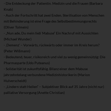
- Die Entdeckung der Patientin. Medizin und die Frauen (Barbara
Knab)
- Auch der Fortschritt hat zwei Enden. Sterilisation von Menschen
mit Behinderung ist eine Frage des Selbstbestimmungsrechts
(Oliver Tolmein)
- „Nun ade, Du mein lieb‘ Mabuse“ Ein Nachruf mit Aussichten
(Michael Wunder)
- ‚Demenz‘ – Vorwärts, rückwärts oder immer im Kreis herum?
(Peter Wißmann)
- Bedeutend, teuer, risikoreich und viel zu wenig gemeinnützig: Die
Pharmasparte (Udo Puteanus)
- Solidarität ist zukunftsfähig. Bilanz einer dem Mabuse
jahrzehntelang verbundene Medizinhistorikerin (Marion
Hulverscheidt)
- „Lindern statt Heilen“ – Subjektiver Blick auf 35 Jahre (nicht nur)
palliative Versorgung (Anette Christian)