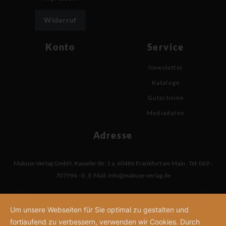
Widerruf
Konto
Service
Newsletter
Kataloge
Gutscheine
Mediadaten
Adresse
Mabuse-Verlag GmbH
,
Kasseler Str. 1 a
,
60486 Frankfurt am Main
,
Tel: 069 -
707996 - 0
,
E-Mail:
info@mabuse-verlag.de
Um unsere Webseiten für Sie optimal zu gestalten und
fortlaufend zu verbessern, verwenden wir Cookies. Durch