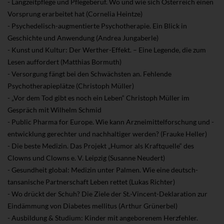
- Langzeitpflege und Pflegeberuf. Wo und wie sich Österreich einen
Vorsprung erarbeitet hat (Cornelia Heintze)
- Psychedelisch-augmentierte Psychotherapie. Ein Blick in
Geschichte und Anwendung (Andrea Jungaberle)
- Kunst und Kultur: Der Werther-Effekt. – Eine Legende, die zum
Lesen auffordert (Matthias Bormuth)
- Versorgung fängt bei den Schwächsten an. Fehlende
Psychotherapieplätze (Christoph Müller)
- „Vor dem Tod gibt es noch ein Leben“ Christoph Müller im
Gespräch mit Wilhelm Schmid
- Public Pharma for Europe. Wie kann Arzneimittelforschung und -
entwicklung gerechter und nachhaltiger werden? (Frauke Heller)
- Die beste Medizin. Das Projekt „Humor als Kraftquelle“ des
Clowns und Clowns e. V. Leipzig (Susanne Neudert)
- Gesundheit global: Medizin unter Palmen. Wie eine deutsch-
tansanische Partnerschaft Leben rettet (Lukas Richter)
- Wo drückt der Schuh? Die Ziele der St.-Vincent-Deklaration zur
Eindämmung von Diabetes mellitus (Arthur Grünerbel)
- Ausbildung & Studium: Kinder mit angeborenem Herzfehler.