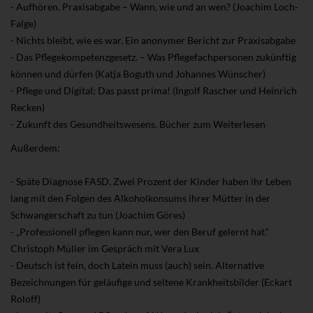
- Aufhören. Praxisabgabe – Wann, wie und an wen? (Joachim Loch-
Falge)
- Nichts bleibt, wie es war. Ein anonymer Bericht zur Praxisabgabe
- Das Pflegekompetenzgesetz. – Was Pflegefachpersonen zukünftig
können und dürfen (Katja Boguth und Johannes Wünscher)
- Pflege und Digital: Das passt prima! (Ingolf Rascher und Heinrich
Recken)
- Zukunft des Gesundheitswesens. Bücher zum Weiterlesen
Außerdem:
- Späte Diagnose FASD. Zwei Prozent der Kinder haben ihr Leben
lang mit den Folgen des Alkoholkonsums ihrer Mütter in der
Schwangerschaft zu tun (Joachim Göres)
- „Professionell pflegen kann nur, wer den Beruf gelernt hat.“
Christoph Müller im Gespräch mit Vera Lux
- Deutsch ist fein, doch Latein muss (auch) sein. Alternative
Bezeichnungen für geläufige und seltene Krankheitsbilder (Eckart
Roloff)